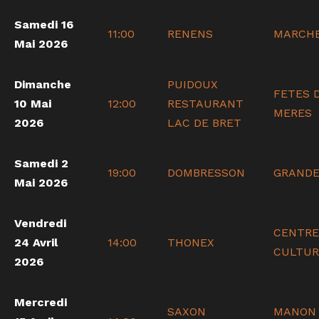
Samedi 16
11:00
RENENS
MARCH
Mai 2026
Dimanche
PUIDOUX
FETES 
10 Mai
12:00
RESTAURANT
MERES
2026
LAC DE BRET
Samedi 2
19:00
DOMBRESSON
GRANDE
Mai 2026
Vendredi
CENTRE
24 Avril
14:00
THONEX
CULTUR
2026
Mercredi
SAXON
MANON 