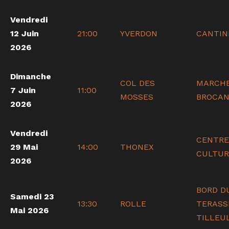
Vendredi
12 Juin
21:00
YVERDON
CANTIN
2026
Dimanche
COL DES
MARCH
7 Juin
11:00
MOSSES
BROCA
2026
Vendredi
CENTRE
29 Mai
14:00
THONEX
CULTUR
2026
BORD D
Samedi 23
13:30
ROLLE
TERASS
Mai 2026
TILLEU