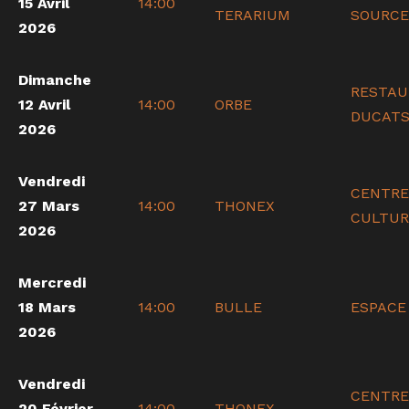
15 Avril
14:00
TERARIUM
SOURCE
2026
Dimanche
RESTAU
12 Avril
14:00
ORBE
DUCAT
2026
Vendredi
CENTRE
27 Mars
14:00
THONEX
CULTUR
2026
Mercredi
18 Mars
14:00
BULLE
ESPACE
2026
Vendredi
CENTRE
20 Février
14:00
THONEX